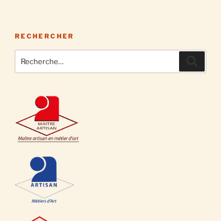
RECHERCHER
Recherche
Recher
pour
: