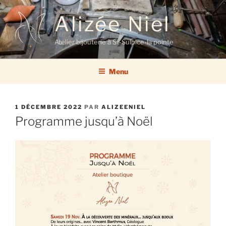
Aller
Alizée Niel
au
contenu
principal
Atelier bijouterie à St-Sulpice-la pointe
Menu
PUBLIÉ
1 DÉCEMBRE 2022
PAR
ALIZEENIEL
LE
Programme jusqu’à Noël