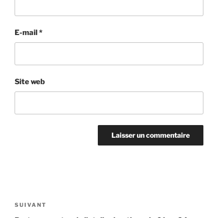
E-mail
*
Site web
Navigation
de
Article
SUIVANT
l’article
suivant