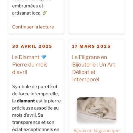
Mai »
embrumées et
artisanat local
de
Continuer la lecture
« ⋯
Carnet
PUBLIÉ
PUBLIÉ
30 AVRIL 2025
17 MARS 2025
de
LE
LE
route
Le Diamant
Le Filigrane en
au
Pierre du mois
Bijouterie : Un Art
Vietnam
d’avril
Délicat et
⋯ »
Intemporel
Symbole de pureté et
de force intemporelle,
le
diamant
est la pierre
précieuse associée au
mois d’avril. Sa
transparence et son
éclat exceptionnels en
Bijoux en filigrane que