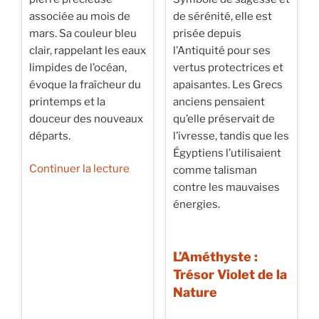
associée au mois de
de sérénité, elle est
mars. Sa couleur bleu
prisée depuis
clair, rappelant les eaux
l’Antiquité pour ses
limpides de l’océan,
vertus protectrices et
évoque la fraîcheur du
apaisantes. Les Grecs
printemps et la
anciens pensaient
douceur des nouveaux
qu’elle préservait de
départs.
l’ivresse, tandis que les
Égyptiens l’utilisaient
de
Continuer la lecture
comme talisman
« L’Aigue-
contre les mauvaises
Marine
énergies.
:
Trésor
Bleu
L’Améthyste :
du
Trésor Violet de la
Mois
Nature
de