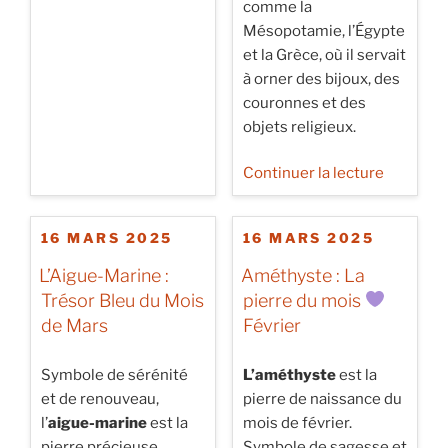
comme la
Mésopotamie, l’Égypte
et la Grèce, où il servait
à orner des bijoux, des
couronnes et des
objets religieux.
de
Continuer la lecture
« Le
Filigrane
PUBLIÉ
PUBLIÉ
16 MARS 2025
16 MARS 2025
en
LE
LE
Bijouteri
L’Aigue-Marine :
Améthyste : La
:
Trésor Bleu du Mois
pierre du mois
Un
de Mars
Février
Art
Délicat
Symbole de sérénité
L’améthyste
est la
et
et de renouveau,
pierre de naissance du
Intempor
l’
aigue-marine
est la
mois de février.
pierre précieuse
Symbole de sagesse et