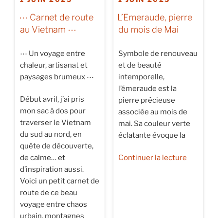
LE
LE
⋯ Carnet de route
L’Emeraude, pierre
au Vietnam ⋯
du mois de Mai
⋯ Un voyage entre
Symbole de renouveau
chaleur, artisanat et
et de beauté
paysages brumeux ⋯
intemporelle,
l’émeraude est la
Début avril, j’ai pris
pierre précieuse
mon sac à dos pour
associée au mois de
traverser le Vietnam
mai. Sa couleur verte
du sud au nord, en
éclatante évoque la
quête de découverte,
de
de calme… et
Continuer la lecture
« L’Emer
d’inspiration aussi.
pierre
Voici un petit carnet de
du
route de ce beau
mois
voyage entre chaos
de
urbain, montagnes