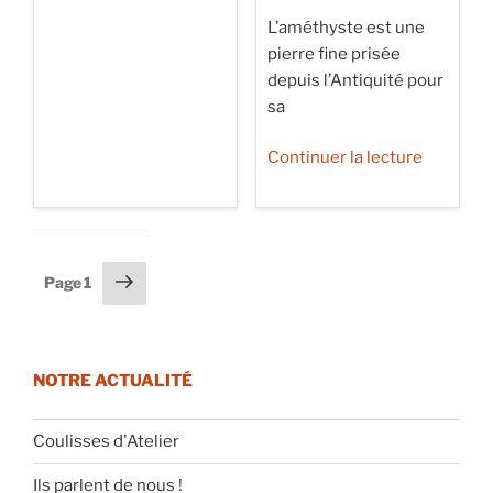
Mars »
L’améthyste est une
pierre fine prisée
depuis l’Antiquité pour
sa
de
Continuer la lecture
« Améth
:
La
pierre
Pagination
Page
Page
1
du
suivante
des
mois
publications
Février »
NOTRE ACTUALITÉ
Coulisses d'Atelier
Ils parlent de nous !