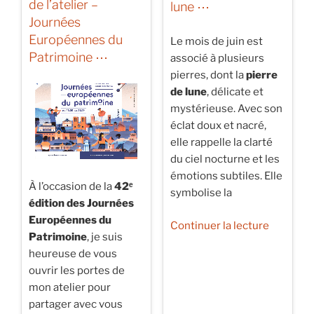
Septembre
Ateliers
de l’atelier –
lune ⋯
:
d’Art
Journées
Le
de
Européennes du
Le mois de juin est
Saphir
France
Patrimoine ⋯
associé à plusieurs
⋯ »
⋯ »
pierres, dont la
pierre
de lune
, délicate et
mystérieuse. Avec son
éclat doux et nacré,
elle rappelle la clarté
du ciel nocturne et les
émotions subtiles. Elle
À l’occasion de la
42ᵉ
symbolise la
édition des Journées
Européennes du
de
Continuer la lecture
Patrimoine
, je suis
« ⋯
heureuse de vous
La
ouvrir les portes de
pierre
mon atelier pour
du
partager avec vous
mois