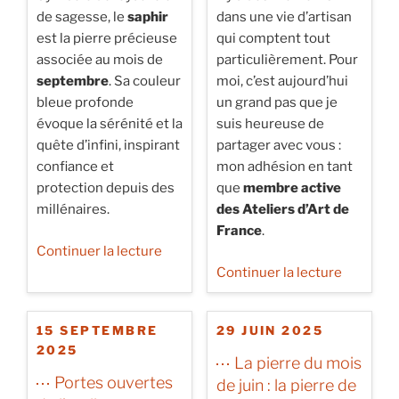
de sagesse, le
saphir
dans une vie d’artisan
est la pierre précieuse
qui comptent tout
associée au mois de
particulièrement. Pour
septembre
. Sa couleur
moi, c’est aujourd’hui
bleue profonde
un grand pas que je
évoque la sérénité et la
suis heureuse de
quête d’infini, inspirant
partager avec vous :
confiance et
mon adhésion en tant
protection depuis des
que
membre active
millénaires.
des Ateliers d’Art de
France
.
de
Continuer la lecture
« ⋯
de
Continuer la lecture
La
« ⋯
pierre
Une
PUBLIÉ
PUBLIÉ
15 SEPTEMBRE
29 JUIN 2025
du
nouvelle
LE
LE
2025
mois
étape
⋯ La pierre du mois
de
:
⋯ Portes ouvertes
de juin : la pierre de