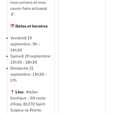
mon univers et mon
de
savoir-faire artisanal
juin
.
:
la
Dates et horaires
pierre
de
Vendredi 19
lune
septembre : 9h –
⋯ »
14h30
Samedi 20 septembre :
13h30 – 18h30
Dimanche 21
septembre : 13h30 –
17h
Lieu
: Atelier-
boutique – 60 route
d’Azas, 81370 Saint-
Sulpice-la-Pointe