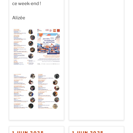
ce week-end !
Alizée
PUBLIÉ
PUBLIÉ
1 JUIN 2025
1 JUIN 2025