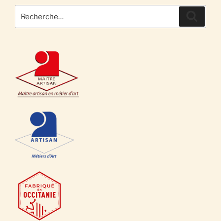
Recherche
Recher
pour
: