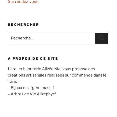
Sur rendez-vous
RECHERCHER
Recherche
Recher
pour
:
À PROPOS DE CE SITE
L’atelier bijouterie Alizée Niel vous propose des
créations artisanales réalisées sur commande dans le
Tarn.
– Bijoux en argent massif
– Arbres de Vie Alizephyr®