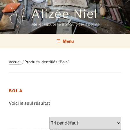
Aller
Alizée Niel
au
contenu
principal
Atelier bijouterie à St-Sulpice-la pointe
Menu
Accueil
/ Produits identifiés “Bola”
BOLA
Voici le seul résultat